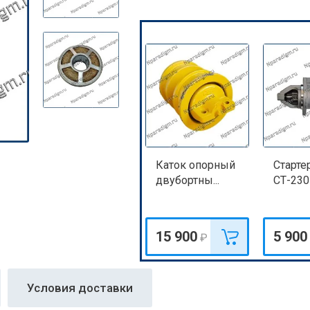
Каток опорный
Старте
двубортны...
СТ-230
15 900
5 900
₽
Условия доставки