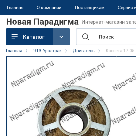
Главная
О компании
Поставщикам
Сервис 
Новая Парадигма
Интернет-магазин запа
назад
Каталог
Сервис и поддержка
Главная
ЧТЗ-Уралтрак
Двигатель
Кассета 17-05
Обмен и возврат
Доставка
Способы оплаты