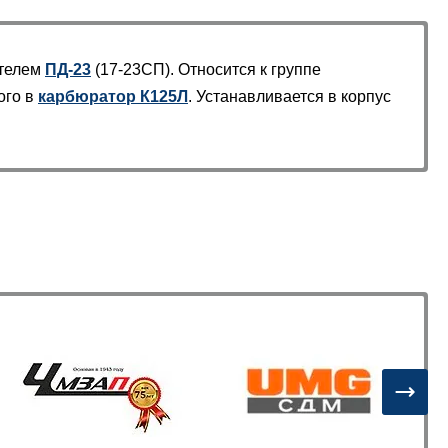
ателем
ПД-23
(17-23СП). Относится к группе
ого в
карбюратор К125Л
. Устанавливается в корпус