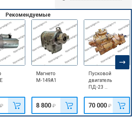
Рекомендуемые
р
Магнето
Пусковой
Е
М-149А1
двигатель
ПД-23 ...
8 800
70 000
₽
₽
₽