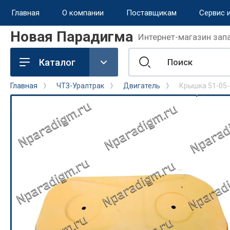
Главная
О компании
Поставщикам
Сервис 
Новая Парадигма
Интернет-магазин запа
назад
Каталог
Сервис и поддержка
Главная
ЧТЗ-Уралтрак
Двигатель
Крышка 51-05
Обмен и возврат
Доставка
Способы оплаты