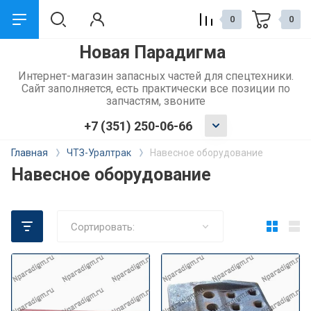
0
0
Новая Парадигма
назад
Интернет-магазин запасных частей для спецтехники.
Сайт заполняется, есть практически все позиции по
Сервис и поддержка
запчастям, звоните
+7 (351) 250-06-66
Обмен и возврат
Главная
ЧТЗ-Уралтрак
Навесное оборудование
Доставка
Навесное оборудование
Способы оплаты
Сортировать: