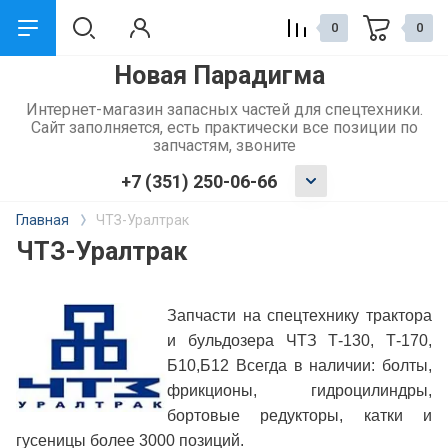
0
0
Новая Парадигма
назад
Интернет-магазин запасных частей для спецтехники.
Сайт заполняется, есть практически все позиции по
Сервис и поддержка
запчастям, звоните
+7 (351) 250-06-66
Обмен и возврат
Главная
ЧТЗ-Уралтрак
Доставка
ЧТЗ-Уралтрак
Способы оплаты
Запчасти на спецтехнику трактора
и бульдозера ЧТЗ Т-130, Т-170,
Б10,Б12 Всегда в наличии: болты,
фрикционы, гидроцилиндры,
бортовые редукторы, катки и
гусеницы более 3000 позиций.