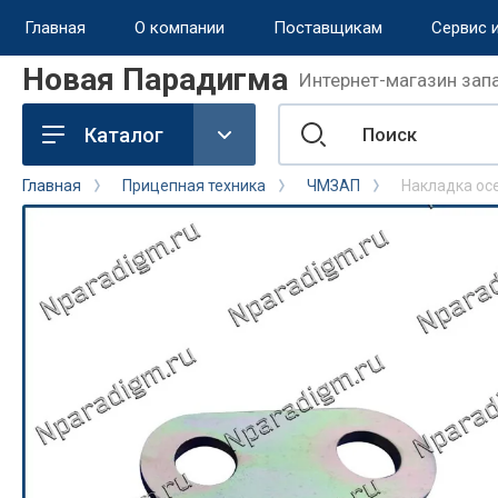
Главная
О компании
Поставщикам
Сервис 
Новая Парадигма
Интернет-магазин запа
назад
Каталог
Сервис и поддержка
Главная
Прицепная техника
ЧМЗАП
Накладка ос
Обмен и возврат
Доставка
Способы оплаты