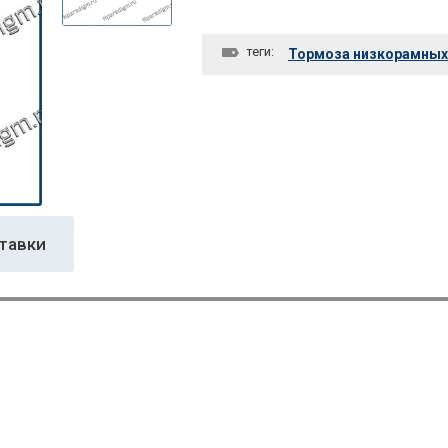
теги:
Тормоза низкорамных
тавки