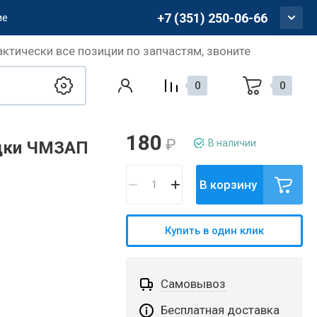
+7 (351) 250-06-66
ие
актически все позиции по запчастям, звоните
0
0
180
₽
В наличии
одки ЧМЗАП
В корзину
Купить в один клик
Самовывоз
Бесплатная доставка